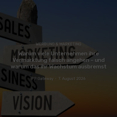
WERBUNG & MARKETING
Warum viele Unternehmen ihre
Vermarktung falsch angehen – und
warum das ihr Wachstum ausbremst
PR Gateway
-
7. August 2026