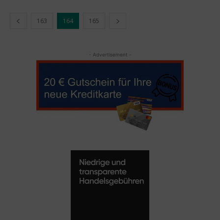
163
164
165
- Advertisement -