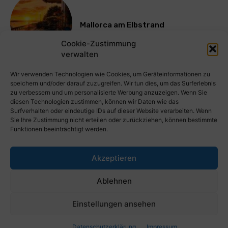
Mallorca am Elbstrand
Cookie-Zustimmung
verwalten
Mehr laden
Wir verwenden Technologien wie Cookies, um Geräteinformationen zu
speichern und/oder darauf zuzugreifen. Wir tun dies, um das Surferlebnis
zu verbessern und um personalisierte Werbung anzuzeigen. Wenn Sie
diesen Technologien zustimmen, können wir Daten wie das
Surfverhalten oder eindeutige IDs auf dieser Website verarbeiten. Wenn
Sie Ihre Zustimmung nicht erteilen oder zurückziehen, können bestimmte
Funktionen beeinträchtigt werden.
Akzeptieren
PresseWorld.de | Das globale PressePortal im Internet. Kostenlos
Ablehnen
wichtige PresseMitteilungen auf PresseWorld veröffentlichen.
Einstellungen ansehen
© Copyright 2023 - Presseworld.de
Datenschutzerklärung
Impressum