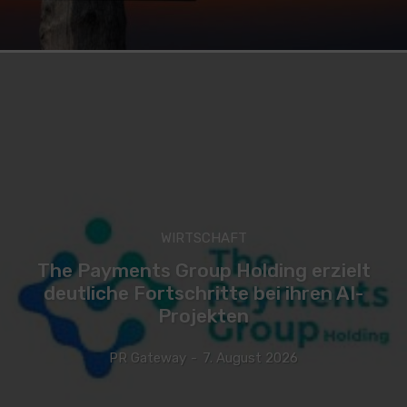
WIRTSCHAFT
The Payments Group Holding erzielt
deutliche Fortschritte bei ihren AI-
Projekten
PR Gateway
-
7. August 2026