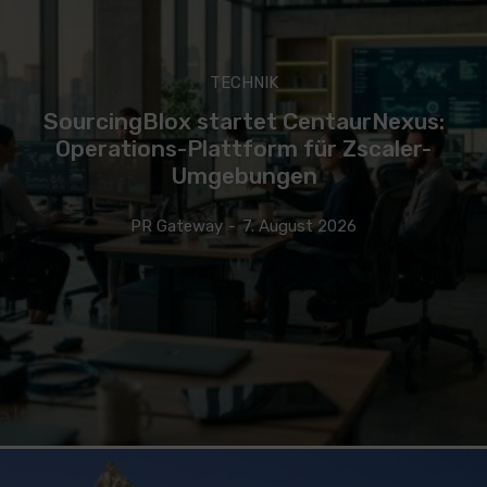
TECHNIK
SourcingBlox startet CentaurNexus:
Operations-Plattform für Zscaler-
Umgebungen
PR Gateway
-
7. August 2026