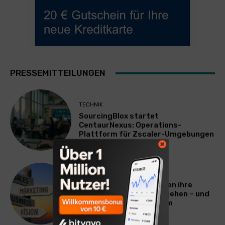
PRESSEMITTEILUNGEN
TECHNIK
SourcingBlox startet
CentaurNexus: Operations-
Plattform für Zscaler-Umgebungen
WERBUNG & MARKETING
Warum viele Unternehmen ihre
Vermarktung falsch angehen – und
warum das ihr Wachstum
ausbremst