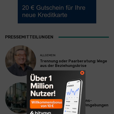
PRESSEMITTEILUNGEN
ALLGEMEIN
Trennung oder Paarberatung: Wege
aus der Beziehungskrise
TECHNIK
SourcingBlox startet
CentaurNexus: Operations-
Plattform für Zscaler-Umgebungen