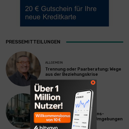
PRESSEMITTEILUNGEN
ALLGEMEIN
Trennung oder Paarberatung: Wege
aus der Beziehungskrise
TECHNIK
SourcingBlox startet
CentaurNexus: Operations-
Plattform für Zscaler-Umgebungen