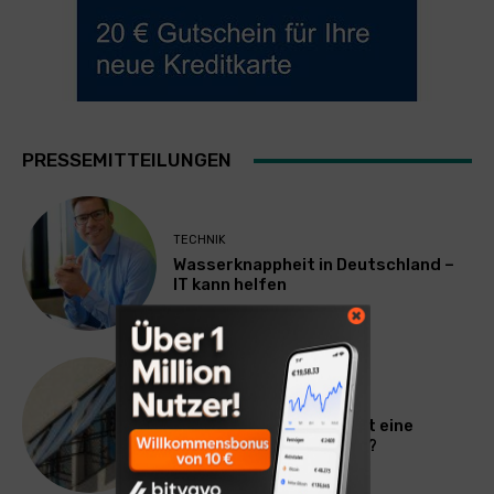
PRESSEMITTEILUNGEN
TECHNIK
Wasserknappheit in Deutschland –
IT kann helfen
ALLGEMEIN
Hitze in der Wohnung: Ist eine
Mietminderung möglich?