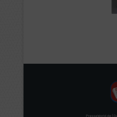
PresseWorld.de | D