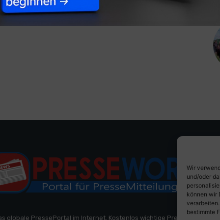
Wir verwend
und/oder da
personalisi
können wir 
verarbeiten
bestimmte F
as globale PressePortal im Internet. Kostenlos wichtige PresseMitteilun