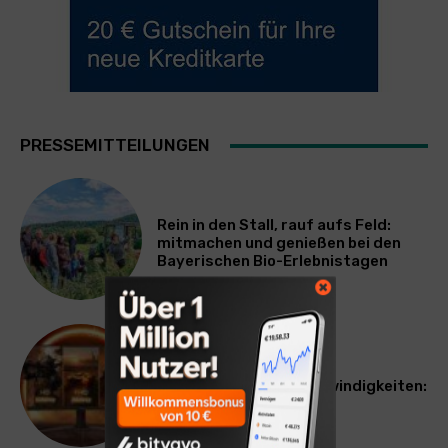
PRESSEMITTEILUNGEN
Rein in den Stall, rauf aufs Feld:
mitmachen und genießen bei den
Bayerischen Bio-Erlebnistagen
TECHNIK
Monitor mit drei Geschwindigkeiten:
AOC GAMING CQ32G4ZA