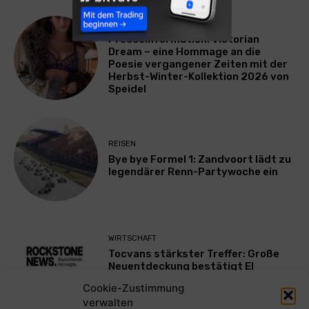
LIFESTYLE
Presseinformation: Victorian
Dream – eine Hommage an die
Poesie vergangener Zeiten mit der
Herbst-Winter-Kollektion 2026 von
Speidel
REISEN
Bye bye Formel 1: Zandvoort lädt zu
legendärer Renn-Partywoche ein
WIRTSCHAFT
Tocvans stärkster Treffer: Große
Neuentdeckung bestätigt El
Mezquite als neue wichtige Zone
Cookie-Zustimmung
verwalten