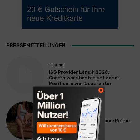
PRESSEMITTEILUNGEN
TECHNIK
ISG Provider Lens® 2026:
Controlware bestätigt Leader-
Position in vier Quadranten
LIFESTYLE
Neue Speidel-Serie Bambou: Retro-
Poesie für den Alltag