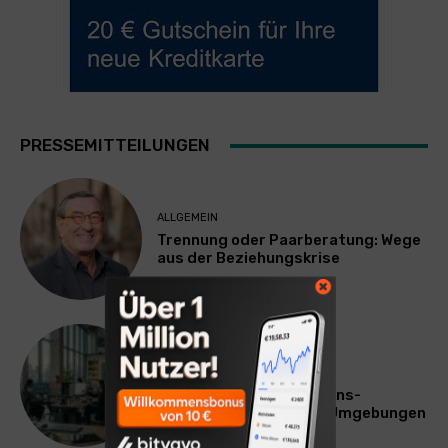
PRESSEMITTEILUNGEN
ALLGEMEIN
Trennung oder Paarberatung: Wege
aus der Beziehungskrise
TECHNIK
SourcingBlox startet
CentaurNexus: Operations-
Plattform für Zscaler-Umgebungen