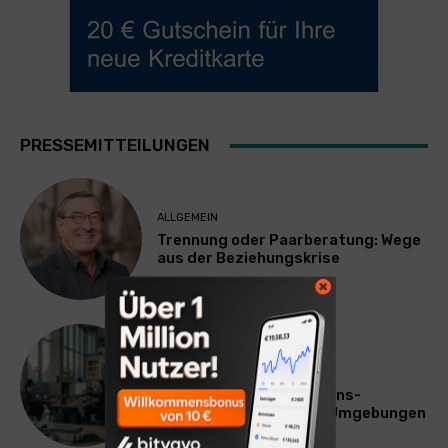
PRESSEMITTEILUNGEN
ALLGEMEIN
Trennung oder Paarberatung: Wege
aus der Beziehungskrise
TECHNIK
SourcingBlox startet
CentaurNexus: Operations-
Plattform für Zscaler-Umgebungen