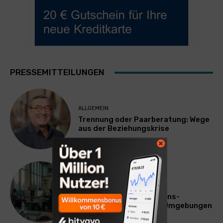
PRESSEMITTEILUNGEN
ALLGEMEIN
Trennung oder Paarberatung: Wege
aus der Beziehungskrise
TECHNIK
SourcingBlox startet
CentaurNexus: Operations-
Plattform für Zscaler-Umgebungen