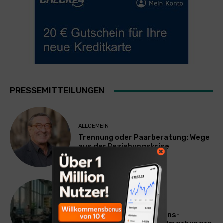
PRESSEMITTEILUNGEN
ALLGEMEIN
Trennung oder Paarberatung: Wege
aus der Beziehungskrise
TECHNIK
SourcingBlox startet
CentaurNexus: Operations-