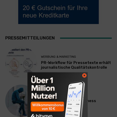
PRESSEMITTEILUNGEN
WERBUNG & MARKETING
PR-Workflow für Pressetexte erhält
journalistische Qualitätskontrolle
LIFESTYLE
Mateo Diem: Male Loneliness
Epidemic