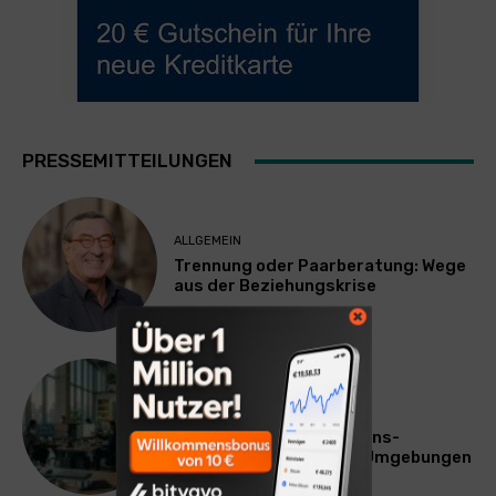
PRESSEMITTEILUNGEN
ALLGEMEIN
Trennung oder Paarberatung: Wege
aus der Beziehungskrise
TECHNIK
SourcingBlox startet
CentaurNexus: Operations-
Plattform für Zscaler-Umgebungen