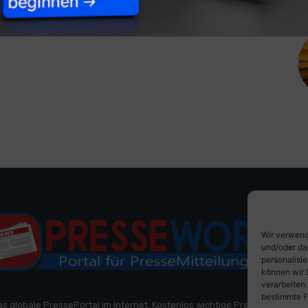
Wir verwend
und/oder da
personalisi
können wir 
verarbeiten
bestimmte F
as globale PressePortal im Internet. Kostenlos wichtige PresseMitteilun