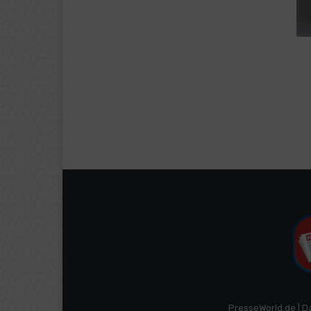
PresseWorld.de | D