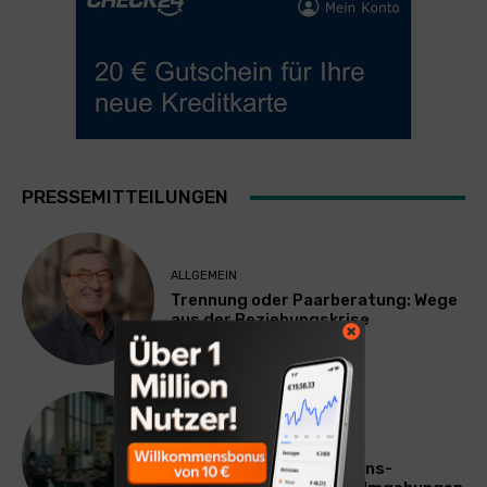
PRESSEMITTEILUNGEN
ALLGEMEIN
Trennung oder Paarberatung: Wege
aus der Beziehungskrise
TECHNIK
SourcingBlox startet
CentaurNexus: Operations-