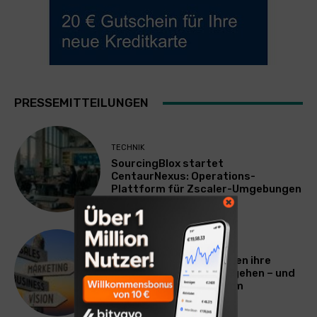
PRESSEMITTEILUNGEN
TECHNIK
SourcingBlox startet
CentaurNexus: Operations-
Plattform für Zscaler-Umgebungen
WERBUNG & MARKETING
Warum viele Unternehmen ihre
Vermarktung falsch angehen – und
warum das ihr Wachstum
ausbremst