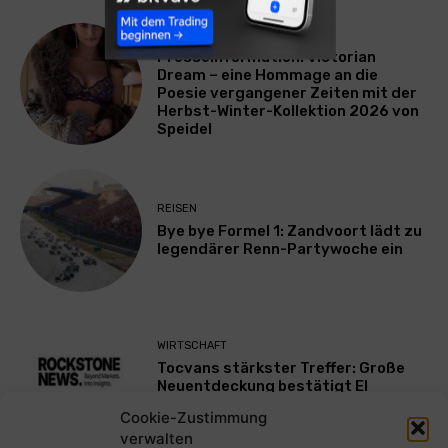
LIFESTYLE
Presseinformation: Victorian
Dream – eine Hommage an die
Poesie vergangener Zeiten mit der
Herbst-Winter-Kollektion 2026 von
Speidel
REISEN
Bye bye Formel 1: Zandvoort lädt zu
legendärer Renn-Partywoche ein
WIRTSCHAFT
Tocvans stärkster Treffer: Große
Neuentdeckung bestätigt El
Mezquite als neue wichtige Zone
Cookie-Zustimmung
verwalten