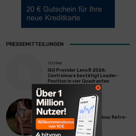
PRESSEMITTEILUNGEN
TECHNIK
ISG Provider Lens® 2026:
Controlware bestätigt Leader-
Position in vier Quadranten
LIFESTYLE
Neue Speidel-Serie Bambou: Retro-
Poesie für den Alltag