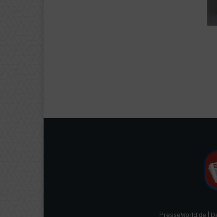
PresseWorld.de | D