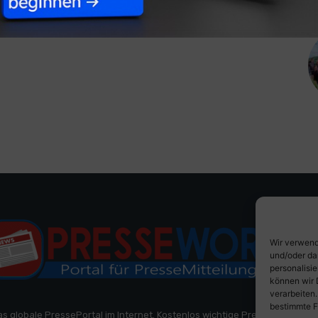
Wir verwend
und/oder da
personalisi
können wir 
verarbeiten
bestimmte F
as globale PressePortal im Internet. Kostenlos wichtige PresseMitteilun