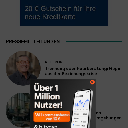
PRESSEMITTEILUNGEN
ALLGEMEIN
Trennung oder Paarberatung: Wege
aus der Beziehungskrise
TECHNIK
SourcingBlox startet
CentaurNexus: Operations-
Plattform für Zscaler-Umgebungen