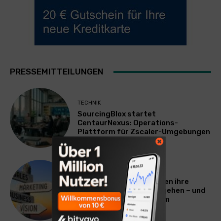
PRESSEMITTEILUNGEN
TECHNIK
SourcingBlox startet
CentaurNexus: Operations-
Plattform für Zscaler-Umgebungen
WERBUNG & MARKETING
Warum viele Unternehmen ihre
Vermarktung falsch angehen – und
warum das ihr Wachstum
ausbremst