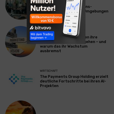
SourcingBlox startet
CentaurNexus: Operations-
Plattform für Zscaler-Umgebungen
WERBUNG & MARKETING
Warum viele Unternehmen ihre
Vermarktung falsch angehen – und
warum das ihr Wachstum
ausbremst
WIRTSCHAFT
The Payments Group Holding erzielt
deutliche Fortschritte bei ihren AI-
Projekten