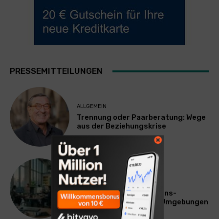
PRESSEMITTEILUNGEN
ALLGEMEIN
Trennung oder Paarberatung: Wege
aus der Beziehungskrise
TECHNIK
SourcingBlox startet
CentaurNexus: Operations-
Plattform für Zscaler-Umgebungen