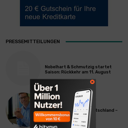
PRESSEMITTEILUNGEN
Nobelhart & Schmutzig startet
Saison: Rückkehr am 11. August
TECHNIK
Wasserknappheit in Deutschland –
IT kann helfen