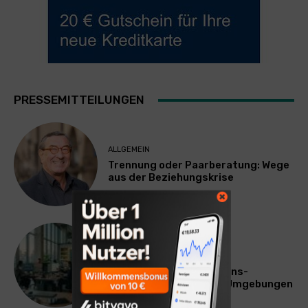
PRESSEMITTEILUNGEN
ALLGEMEIN
Trennung oder Paarberatung: Wege
aus der Beziehungskrise
TECHNIK
SourcingBlox startet
CentaurNexus: Operations-
Plattform für Zscaler-Umgebungen