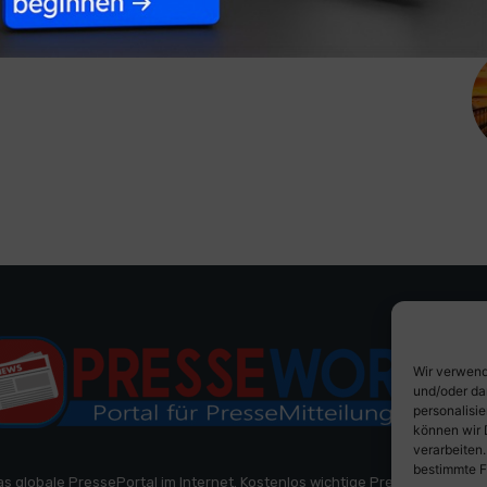
Wir verwend
und/oder da
personalisi
können wir 
verarbeiten
bestimmte F
as globale PressePortal im Internet. Kostenlos wichtige PresseMitteilun