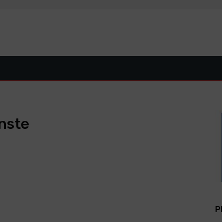
nste
P