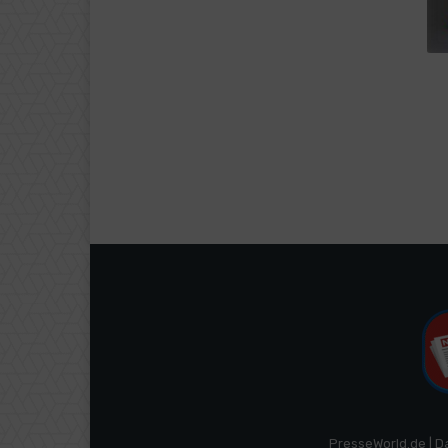
PresseWorld.de | D