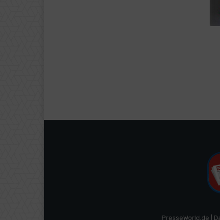
PresseWorld.de | D