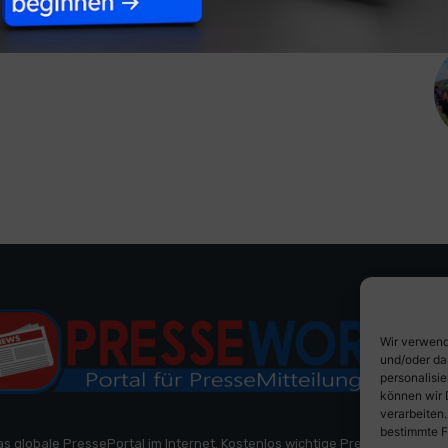
Wir verwend
und/oder da
personalisi
können wir 
verarbeiten
bestimmte F
as globale PressePortal im Internet. Kostenlos wichtige PresseMitteilun