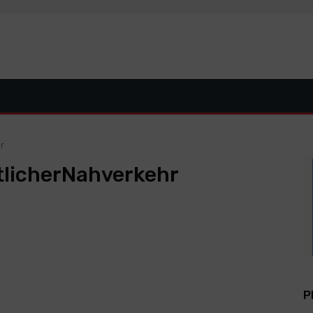
r
licherNahverkehr
P