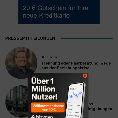
PRESSEMITTEILUNGEN
ALLGEMEIN
Trennung oder Paarberatung: Wege
aus der Beziehungskrise
TECHNIK
SourcingBlox startet
CentaurNexus: Operations-
Plattform für Zscaler-Umgebungen