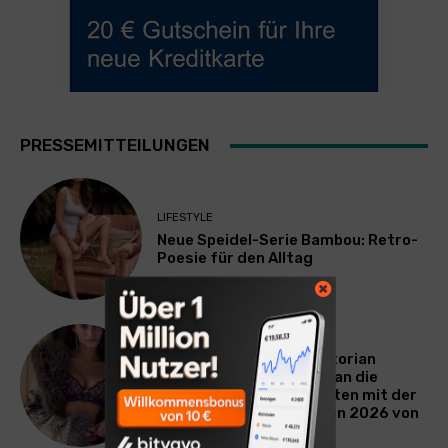
PRESSEMITTEILUNGEN
LIFESTYLE
Neue Speidel-Serie Bambou: Retro-
Poesie für den Alltag
LIFESTYLE
Presseinformation: Victorian
Dream – eine Hommage an die
Poesie vergangener Zeiten mit der
Herbst-Winter-Kollektion 2026 von
Speidel