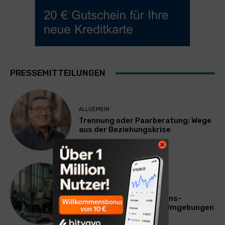
PRESSEMITTEILUNGEN
ALLGEMEIN
Trennung oder Paarberatung: Wege
aus der Beziehungskrise
TECHNIK
SourcingBlox startet
CentaurNexus: Operations-
Plattform für Zscaler-Umgebungen