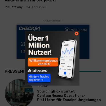
PR Gateway
-
24. April 2025
- Advertisement -
PRESSEMITTEILUNGEN
TECHNIK
SourcingBlox startet
CentaurNexus: Operations-
Plattform für Zscaler-Umgebungen