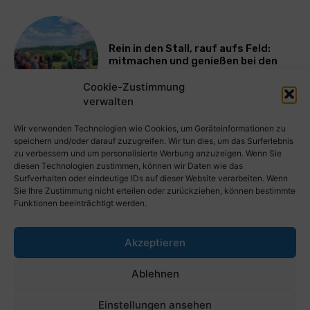
Rein in den Stall, rauf aufs Feld:
mitmachen und genießen bei den
Bayerischen Bio-Erlebnistagen
Cookie-Zustimmung
verwalten
Mehr laden
Wir verwenden Technologien wie Cookies, um Geräteinformationen zu
speichern und/oder darauf zuzugreifen. Wir tun dies, um das Surferlebnis
zu verbessern und um personalisierte Werbung anzuzeigen. Wenn Sie
diesen Technologien zustimmen, können wir Daten wie das
Surfverhalten oder eindeutige IDs auf dieser Website verarbeiten. Wenn
Sie Ihre Zustimmung nicht erteilen oder zurückziehen, können bestimmte
Funktionen beeinträchtigt werden.
Akzeptieren
PresseWorld.de | Das globale PressePortal im Internet. Kostenlos
Ablehnen
wichtige PresseMitteilungen auf PresseWorld veröffentlichen.
Einstellungen ansehen