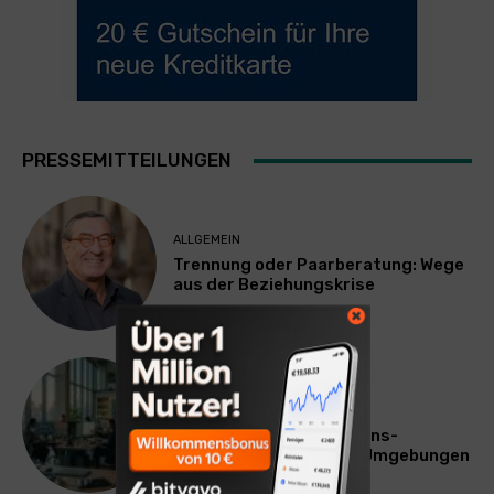
PRESSEMITTEILUNGEN
ALLGEMEIN
Trennung oder Paarberatung: Wege
aus der Beziehungskrise
TECHNIK
SourcingBlox startet
CentaurNexus: Operations-
Plattform für Zscaler-Umgebungen