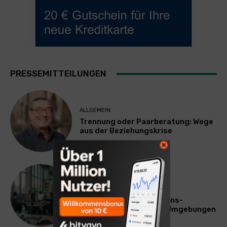
PRESSEMITTEILUNGEN
ALLGEMEIN
Trennung oder Paarberatung: Wege
aus der Beziehungskrise
TECHNIK
SourcingBlox startet
CentaurNexus: Operations-
Plattform für Zscaler-Umgebungen