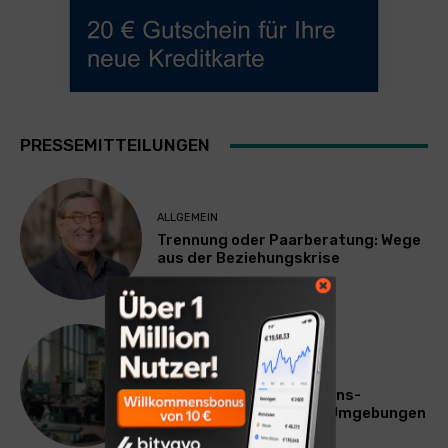
PRESSEMITTEILUNGEN
ALLGEMEIN
Trennung oder Paarberatung: Wege
aus der Beziehungskrise
TECHNIK
SourcingBlox startet
CentaurNexus: Operations-
Plattform für Zscaler-Umgebungen