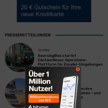
PRESSEMITTEILUNGEN
TECHNIK
SourcingBlox startet
CentaurNexus: Operations-
Plattform für Zscaler-Umgebungen
WERBUNG & MARKETING
Warum viele Unternehmen ihre
Vermarktung falsch angehen – und
warum das ihr Wachstum
ausbremst