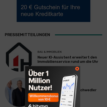
PRESSEMITTEILUNGEN
BAU & IMMOBILIEN
Neuer KI-Assistent erweitert den
Immobilienservice rund um die Uhr
WERBUNG & MARKETING
Willi Arsan & Christoph Schwedler
werden münchen.tv-
Geschäftsführer