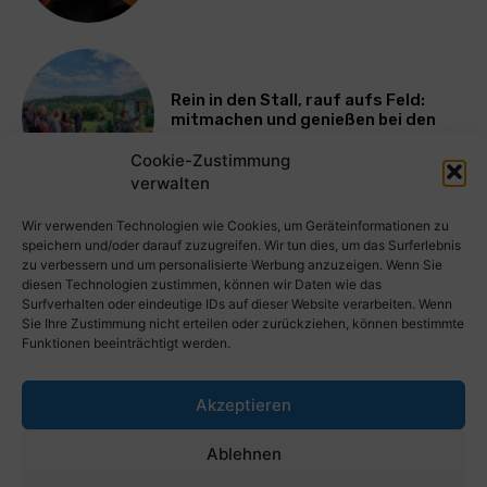
Rein in den Stall, rauf aufs Feld:
mitmachen und genießen bei den
Bayerischen Bio-Erlebnistagen
Cookie-Zustimmung
verwalten
Mehr laden
Wir verwenden Technologien wie Cookies, um Geräteinformationen zu
speichern und/oder darauf zuzugreifen. Wir tun dies, um das Surferlebnis
zu verbessern und um personalisierte Werbung anzuzeigen. Wenn Sie
diesen Technologien zustimmen, können wir Daten wie das
Surfverhalten oder eindeutige IDs auf dieser Website verarbeiten. Wenn
Sie Ihre Zustimmung nicht erteilen oder zurückziehen, können bestimmte
Funktionen beeinträchtigt werden.
Akzeptieren
PresseWorld.de | Das globale PressePortal im Internet. Kostenlos
Ablehnen
wichtige PresseMitteilungen auf PresseWorld veröffentlichen.