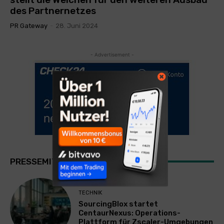
des Partnernetzes
PR Gateway
-
28. Juni 2024
- Advertisement -
PRESSEMITTEILUNGEN
TECHNIK
SourcingBlox startet
CentaurNexus: Operations-
Plattform für Zscaler-Umgebungen