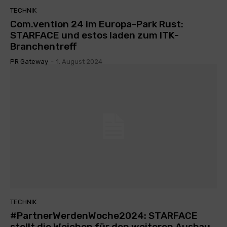
TECHNIK
Com.vention 24 im Europa-Park Rust:
STARFACE und estos laden zum ITK-
Branchentreff
PR Gateway
-
1. August 2024
TECHNIK
#PartnerWerdenWoche2024: STARFACE
stellt die Weichen für den weiteren Ausbau