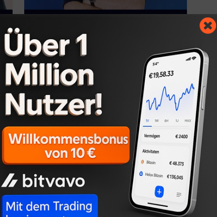
WIRTSCHAFT
o
Kauz erhält rund 2,3 Mio. Euro
Kapital mit Companisto
PR Gateway
-
24. Januar 2024