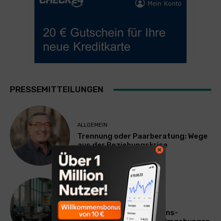
PRESSEMITTEILUNGEN
ALLGEMEIN
Trennung oder Paarberatung: Wege
aus der Beziehungskrise
TECHNIK
SourcingBlox startet
CentaurNexus: Operations-