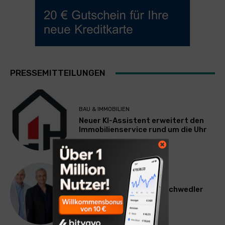
PRESSEMITTEILUNGEN
BAU & IMMOBILIEN
Neuer KI-Assistent erweitert den
Immobilienservice rund um die Uhr
WERBUNG & MARKETING
Willi Arsan & Christoph Schwedler
werden münchen.tv-
Geschäftsführer