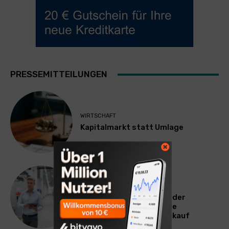
PRESSEMITTEILUNGEN
WIRTSCHAFT
Kapitalmarkt statt Umlage
TECHNIK
Maschinenbau sucht
Einkaufsexperten: Nach der
Bodenbildung beginnt die
eigentliche Arbeit im Einkauf