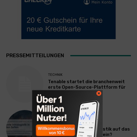
PRESSEMITTEILUNGEN
TECHNIK
Tenable startet die branchenweit
erste Open-Source-Plattform für
KI-Agenten
ALLGEMEIN
Wie stelle ich meine Logistik auf das
volatile Marktverhalten ein?