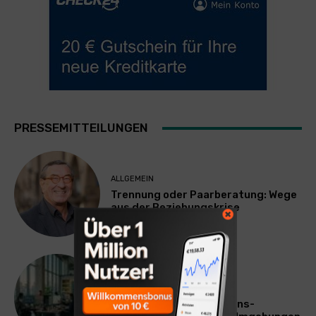
PRESSEMITTEILUNGEN
ALLGEMEIN
Trennung oder Paarberatung: Wege
aus der Beziehungskrise
TECHNIK
SourcingBlox startet
CentaurNexus: Operations-