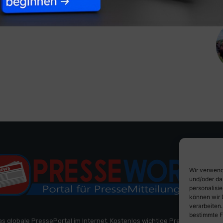
Wir verwend
und/oder da
personalisi
können wir 
verarbeiten
bestimmte F
as globale PressePortal im Internet. Kostenlos wichtige PresseMitteilun