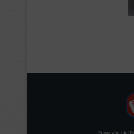
PresseWorld.de | D