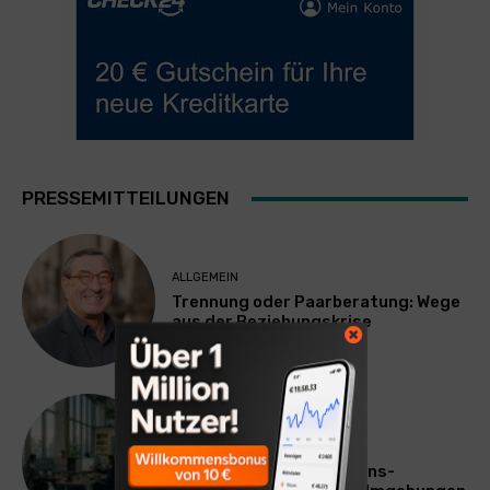
PRESSEMITTEILUNGEN
ALLGEMEIN
Trennung oder Paarberatung: Wege
aus der Beziehungskrise
TECHNIK
SourcingBlox startet
CentaurNexus: Operations-