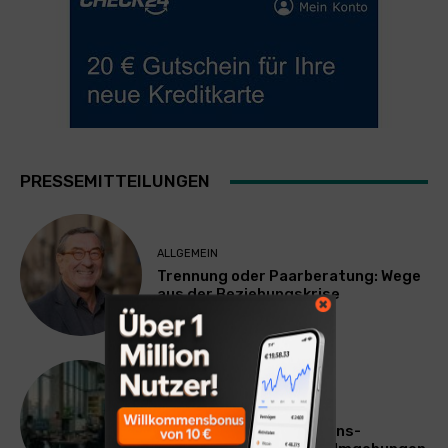
PRESSEMITTEILUNGEN
ALLGEMEIN
Trennung oder Paarberatung: Wege
aus der Beziehungskrise
TECHNIK
SourcingBlox startet
CentaurNexus: Operations-