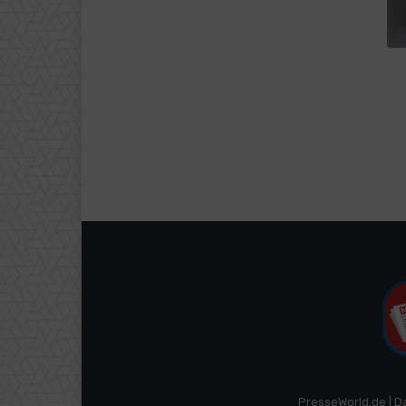
PresseWorld.de | D