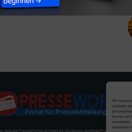
Wir verwend
und/oder da
personalisi
können wir 
verarbeiten
bestimmte F
as globale PressePortal im Internet. Kostenlos wichtige PresseMitteilun