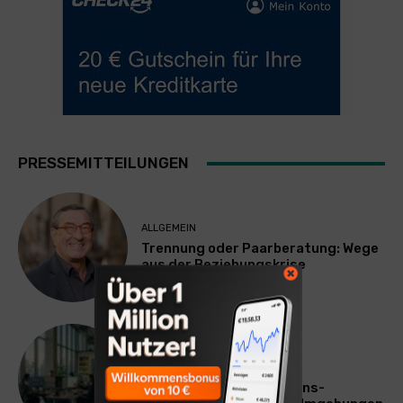
PRESSEMITTEILUNGEN
ALLGEMEIN
Trennung oder Paarberatung: Wege
aus der Beziehungskrise
TECHNIK
SourcingBlox startet
CentaurNexus: Operations-