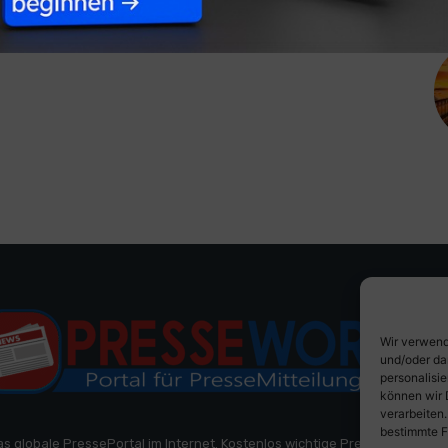
Wir verwend
und/oder da
personalisi
können wir 
verarbeiten
bestimmte F
as globale PressePortal im Internet. Kostenlos wichtige PresseMitteilun