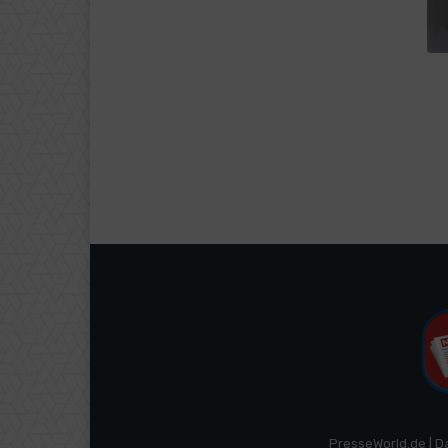
PresseWorld.de | D